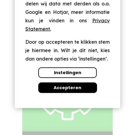
delen wij data met derden als o.a.
Meer info
Google en Hotjar, meer informatie
kun je vinden in ons
Privacy
Met onze software-implementatie,
Statement.
marketing automation en
Campagne beheer
personalisatie-expertise zorgen we
Door op accepteren te klikken stem
ervoor dat je de beste resultaten
je hiermee in. Wilt je dit niet, kies
behaalt met je campagnes..
dan andere opties via ‘instellingen’.
Lees meer
Instellingen
Accepteren