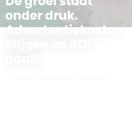
De groei staat
onder druk.
Advertentiekosten
stijgen en ROI
daalt.
Herkenbaar? PI helpt je deze uitdagingen te
overwinnen en gezond verder te groeien!