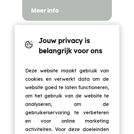
Meer info
Van grondige retentie analyse tot
complete CRM strategie of
Software
Jouw privacy is
complexe software stack selectie.
implementatie
Onze analisten en strategen helpen
belangrijk voor ons
je graag!
Lees meer
Deze website maakt gebruik van
cookies en verwerkt data om de
website goed te laten functioneren,
om het gebruik van de website te
analyseren, om de
gebruikerservaring te verbeteren
en voor online marketing
activiteiten. Voor deze doeleinden